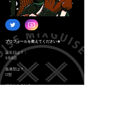
プロフィールを教えてください★
誕生日は？：
9月8日
血液型は？：
O型
好きなものは？：
お金
嫌いなものは？：
特になし