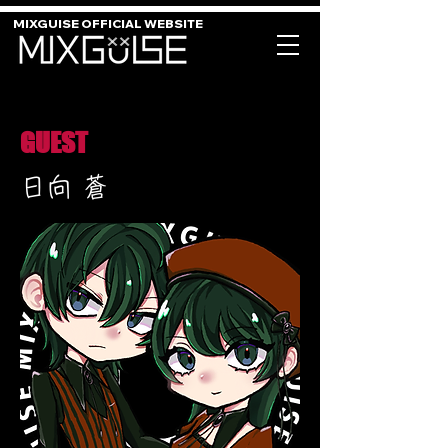
MIXGUISE OFFICIAL WEBSITE
GUEST
日向 蒼