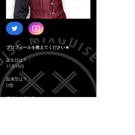
プロフィールを教えてください★
誕生日は？：
11月19日
血液型は？：
O型
好きなものは？：
すみっこぐらしのペンギン？のグッズ集め
嫌いなものは？：
日本語