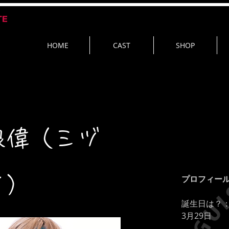
TE
HOME
CAST
SHOP
狼偉（ミヅ
イ）
プロフィー
誕生日は？
3月29日