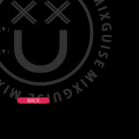
：
は？：
は？：
BACK