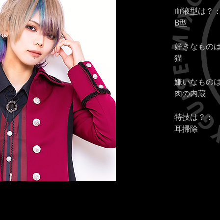
血液型は？
B型
好きなもの
猫
嫌いなもの
肉の内蔵
特技は？：
耳掃除