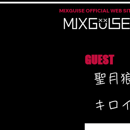
MIXGUISE OFFICIAL WEB SI
GUEST
聖月
キロ